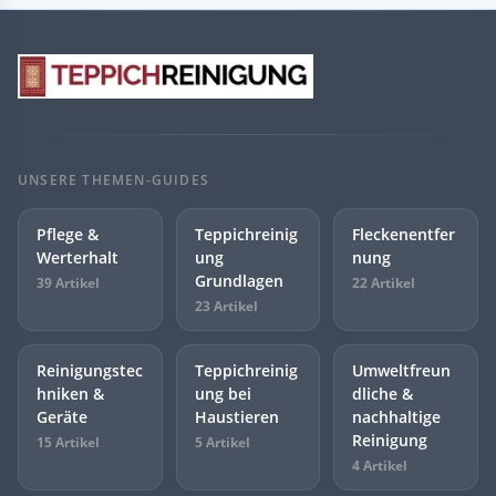
UNSERE THEMEN-GUIDES
Pflege &
Teppichreinig
Fleckenentfer
Werterhalt
ung
nung
Grundlagen
39 Artikel
22 Artikel
23 Artikel
Reinigungstec
Teppichreinig
Umweltfreun
hniken &
ung bei
dliche &
Geräte
Haustieren
nachhaltige
Reinigung
15 Artikel
5 Artikel
4 Artikel