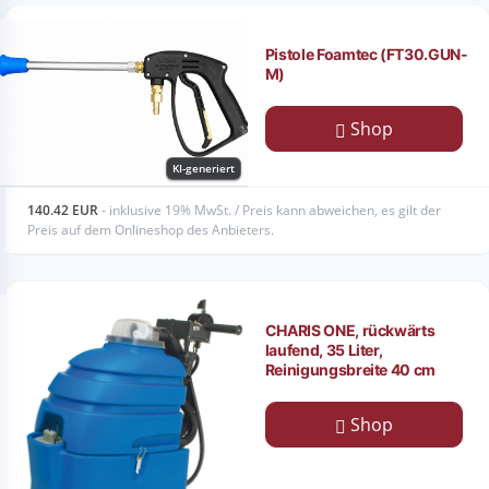
Pistole Foamtec (FT30.GUN-
M)
Shop
KI-generiert
140.42 EUR
- inklusive 19% MwSt. / Preis kann abweichen, es gilt der
Preis auf dem Onlineshop des Anbieters.
CHARIS ONE, rückwärts
laufend, 35 Liter,
Reinigungsbreite 40 cm
Shop