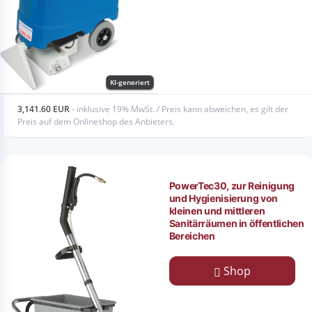
KI-generiert
3,141.60 EUR
- inklusive 19% MwSt. / Preis kann abweichen, es gilt der
Preis auf dem Onlineshop des Anbieters.
PowerTec30, zur Reinigung
und Hygienisierung von
kleinen und mittleren
Sanitärräumen in öffentlichen
Bereichen
Shop